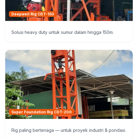
Deepwell Rig CDT-150
Solusi heavy duty untuk sumur dalam hingga 150m.
Super Foundation Rig CDT-200
Rig paling bertenaga — untuk proyek industri & pondasi.