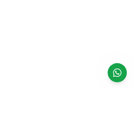
Cirebon Drilling
Spesialis pengeboran air, pembuatan deepwell, dan
produksi alat bor berkualitas tinggi dengan